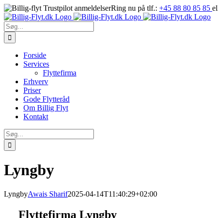
Skip
Ring nu på tlf.:
+45 88 80 85 85
e
to
content
Søg
efter:
Forside
Services
Flyttefirma
Erhverv
Priser
Gode Flytteråd
Om Billig Flyt
Kontakt
Søg
efter:
Lyngby
Lyngby
Awais Sharif
2025-04-14T11:40:29+02:00
Flyttefirma Lyngby