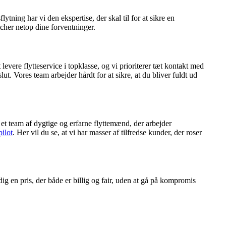
ytning har vi den ekspertise, der skal til for at sikre en
tcher netop dine forventninger.
evere flytteservice i topklasse, og vi prioriterer tæt kontakt med
ut. Vores team arbejder hårdt for at sikre, at du bliver fuldt ud
r et team af dygtige og erfarne flyttemænd, der arbejder
pilot
. Her vil du se, at vi har masser af tilfredse kunder, der roser
 dig en pris, der både er billig og fair, uden at gå på kompromis