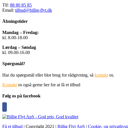
Tlf:
88 80 85 85
Email:
tilbud@billig-flyt.dk
Åbningstider
Mandag – Fredag:
kl. 8.00-18.00
Lørdag – Søndag
kl. 09.00-16.00
Spørgsmål?
Har du spørgsmål eller blot brug for rådgivning, så
kontakt
os.
Kontakt
os også gerne her for at få et tilbud
Følg os på facebook
Få et tilbud
| Copyright 2021 |
Billig Flyt ApS
|
Cookie- og privatlivsp