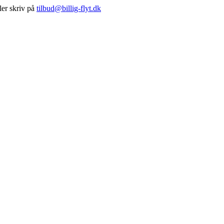
ller skriv på
tilbud@billig-flyt.dk