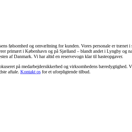
rocessens følsomhed og omvæltning for kunden. Vores personale er trænet i 
ererer primært i København og på Sjælland – blandt andet i Lyngby og
resten af Danmark. Vi har altid en reservevogn klar til hasteopgaver.
 fokuseret på medarbejdersikkerhed og virksomhedens bæredygtighed. V
dste aftale.
Kontakt os
for et uforpligtende tilbud.