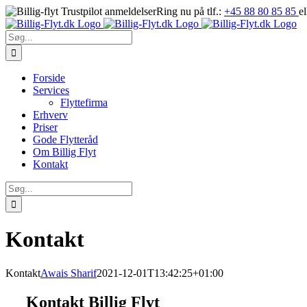
Skip
Ring nu på tlf.:
+45 88 80 85 85
e
to
content
Søg
efter:
Forside
Services
Flyttefirma
Erhverv
Priser
Gode Flytteråd
Om Billig Flyt
Kontakt
Søg
efter:
Kontakt
Kontakt
Awais Sharif
2021-12-01T13:42:25+01:00
Kontakt Billig Flyt